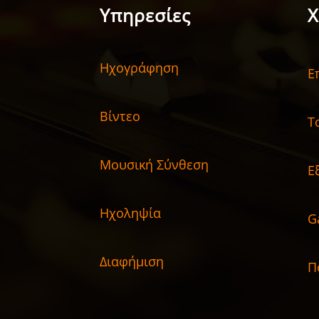
Υπηρεσίες
Χ
Ηχογράφηση
Ε
Βίντεο
Τ
Μουσική Σύνθεση
Ε
Ηχοληψία
G
Διαφήμιση
Π