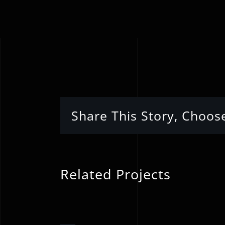
Share This Story, Choos
ye
Related Projects
n
Χριστουγενν
Κοντσέρτο