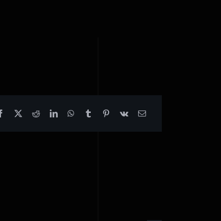
Bertold
Hummel
–
Duettino