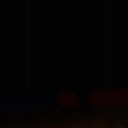
ς
–
Holy
Night
2022
|
full
video