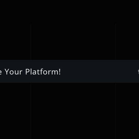
e Your Platform!
Cantelena
χορωδία
Πάτρας
|
ιάτικο
Christmas
Concert