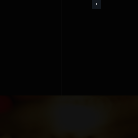
for
Vibraphone
(Cymbals)
&
Piano