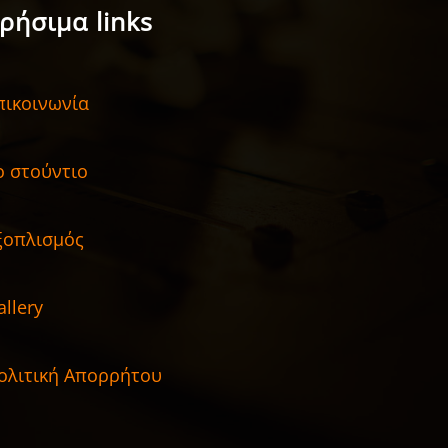
ρήσιμα links
πικοινωνία
ο στούντιο
ξοπλισμός
allery
ολιτική Απορρήτου