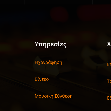
Υπηρεσίες
Χ
Ηχογράφηση
Ε
Βίντεο
Τ
Μουσική Σύνθεση
Ε