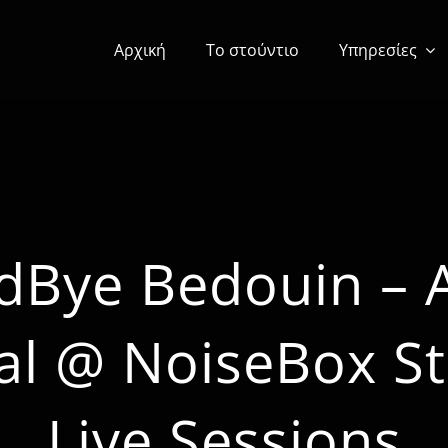
Αρχική
Το στούντιο
Υπηρεσίες
dBye Bedouin – 
val @ NoiseBox St
Live Sessions