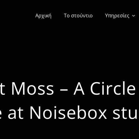
Αρχική
Το στούντιο
Υπηρεσίες
t Moss – A Circl
e at Noisebox st