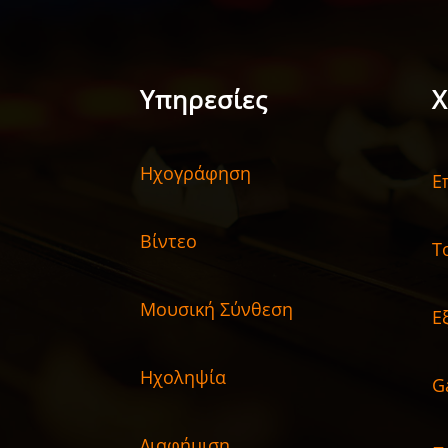
Υπηρεσίες
Χ
Ηχογράφηση
Ε
Βίντεο
Τ
Μουσική Σύνθεση
Ε
Ηχοληψία
G
Διαφήμιση