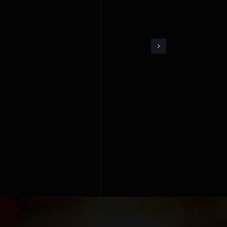
Feel
in’
–
Ανάσα