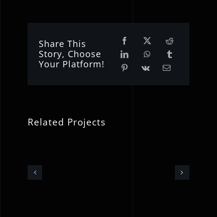
Share This
Story, Choose
Your Platform!
Related Projects
Katrin
the
Thrill
An
–
Orange
ion
“Earth
End
Is
–
Calling
Dance
Us”
KTT