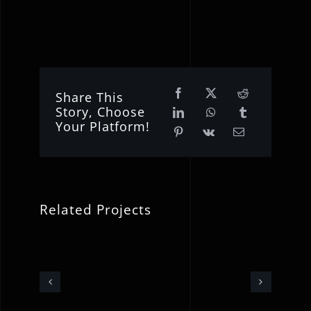
Share This
Story, Choose
Your Platform!
Related Projects
Katrin
the
Thrill
An
–
Orange
ion
“Earth
End
Is
–
Calling