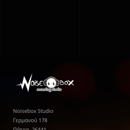
Dance
Us”
KTT
Music
Noisebox Studio
Γερμανού 178
Πάτρα, 26441