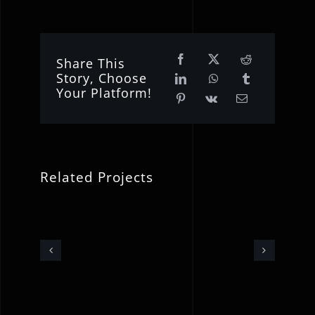
Share This
Story, Choose
Your Platform!
Related Projects
Ο
Φ.
Σπυρίδων
Ζαΐμης
ρινά
Κρότσης
για
ατα/
–
τη
αχου
Υπ.
κατασκευή
άκα
Δημοτικός
σύγχρονου
σύμβουλος
ποδηλατόδρ
Αίγιο-