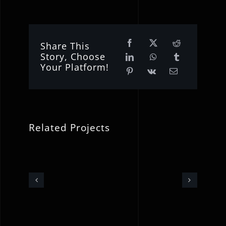
Share This
Story, Choose
Your Platform!
Related Projects
Ο
ΗΣ/
Φ.
Σπυρίδων
Ζαΐμης
κή
Κρότσης
για
–
τη
/
Υπ.
κατασκευή
ος
Δημοτικός
σύγχρονου
ς
σύμβουλος
ποδηλατόδρ
Αίγιο-