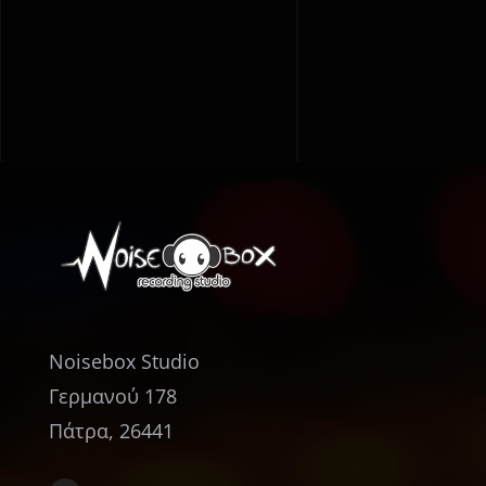
νδρος
Διακοφτό
άς
Noisebox Studio
Γερμανού 178
Πάτρα, 26441