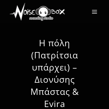
Skip
to
Toggl
content
Navig
Αρχική
Η πόλη
Το στούντιο
(Πατρίτσια
Υπηρεσίες
υπάρχει) –
Εξοπλισμός
Διονύσης
Gallery
Μπάστας &
Επικοινωνία
Evira